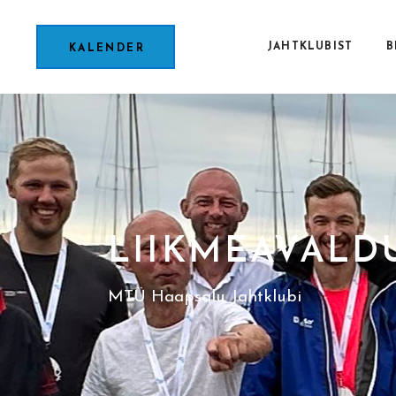
JAHTKLUBIST
B
KALENDER
LIIKMEAVALDU
MTÜ Haapsalu Jahtklubi