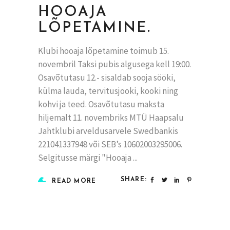
HOOAJA
LÕPETAMINE.
Klubi hooaja lõpetamine toimub 15.
novembril Taksi pubis algusega kell 19:00.
Osavõtutasu 12.- sisaldab sooja sööki,
külma lauda, tervitusjooki, kooki ning
kohvi ja teed. Osavõtutasu maksta
hiljemalt 11. novembriks MTÜ Haapsalu
Jahtklubi arveldusarvele Swedbankis
221041337948 või SEB’s 10602003295006.
Selgitusse märgi "Hooaja
SHARE:
READ MORE