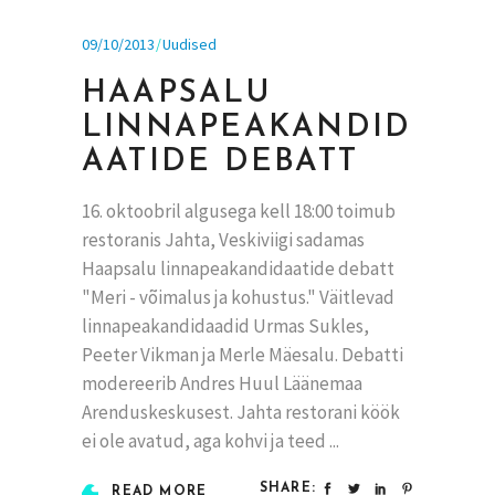
09/10/2013
Uudised
HAAPSALU
LINNAPEAKANDID
AATIDE DEBATT
16. oktoobril algusega kell 18:00 toimub
restoranis Jahta, Veskiviigi sadamas
Haapsalu linnapeakandidaatide debatt
"Meri - võimalus ja kohustus." Väitlevad
linnapeakandidaadid Urmas Sukles,
Peeter Vikman ja Merle Mäesalu. Debatti
modereerib Andres Huul Läänemaa
Arenduskeskusest. Jahta restorani köök
ei ole avatud, aga kohvi ja teed
SHARE:
READ MORE