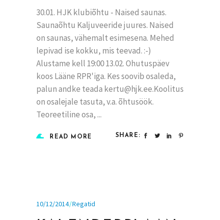
30.01. HJK klubiõhtu - Naised saunas.
Saunaõhtu Kaljuveeride juures. Naised
on saunas, vähemalt esimesena. Mehed
lepivad ise kokku, mis teevad. :-)
Alustame kell 19:00 13.02. Ohutuspäev
koos Lääne RPR'iga. Kes soovib osaleda,
palun andke teada kertu@hjk.ee.Koolitus
on osalejale tasuta, v.a. õhtusöök.
Teoreetiline osa,
SHARE:
READ MORE
10/12/2014
Regatid