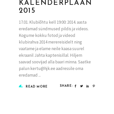
KALENDERPLAAN
2015
17.01. Klubiõhtu kell 19:00: 2014. aasta
eredamad sündmused pildis ja videos.
Kogume kokku fotod ja videod
klubirahva 2014 merereisidelt ning
vaatame ja elame neile kaasa suurel
ekraanil Jahta kaptenisillal. Hiljem
saavad soovijad alla baari minna. Saatke
palun kertu@hjk.ee aadressile oma
eredamad
SHARE:
READ MORE