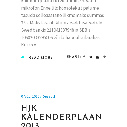
kalenderplaani tutvustamine 3. Vaba
mikrofon Enne üldkoosolekut palume
tasuda selleaastane liikmemaks summas
35.-. Maksta saab klubi arveldusarvetele
Swedbankis 221041337948 ja SEB's
10602003295006 või kohapeal sularahas.
Kui sa ei
SHARE:
READ MORE
07/01/2013
Regatid
HJK
KALENDERPLAAN
2013