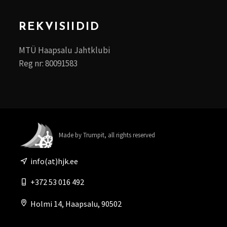
REKVISIIDID
MTÜ Haapsalu Jahtklubi
Reg nr: 80091583
Made by Trumpit, all rights reserved
info(at)hjk.ee
+372 53 016 492
Holmi 14, Haapsalu, 90502