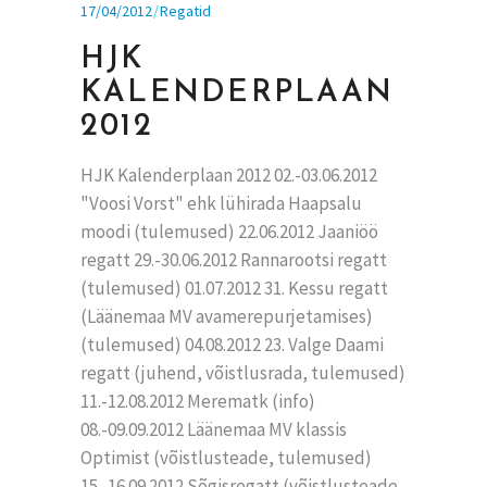
17/04/2012
Regatid
HJK
KALENDERPLAAN
2012
HJK Kalenderplaan 2012 02.-03.06.2012
"Voosi Vorst" ehk lühirada Haapsalu
moodi (tulemused) 22.06.2012 Jaaniöö
regatt 29.-30.06.2012 Rannarootsi regatt
(tulemused) 01.07.2012 31. Kessu regatt
(Läänemaa MV avamerepurjetamises)
(tulemused) 04.08.2012 23. Valge Daami
regatt (juhend, võistlusrada, tulemused)
11.-12.08.2012 Merematk (info)
08.-09.09.2012 Läänemaa MV klassis
Optimist (võistlusteade, tulemused)
15.-16.09.2012 Sõgisregatt (võistlusteade,