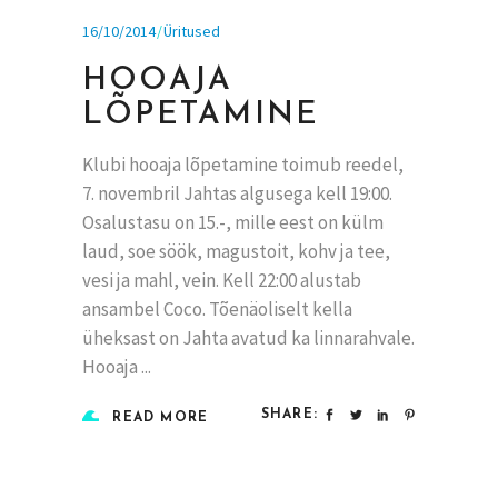
16/10/2014
Üritused
HOOAJA
LÕPETAMINE
Klubi hooaja lõpetamine toimub reedel,
7. novembril Jahtas algusega kell 19:00.
Osalustasu on 15.-, mille eest on külm
laud, soe söök, magustoit, kohv ja tee,
vesi ja mahl, vein. Kell 22:00 alustab
ansambel Coco. Tõenäoliselt kella
üheksast on Jahta avatud ka linnarahvale.
Hooaja
SHARE:
READ MORE