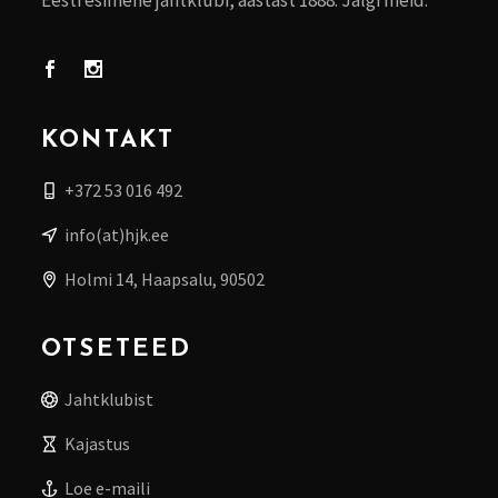
Eesti esimene jahtklubi, aastast 1888. Jälgi meid:
KONTAKT
+372 53 016 492
info(at)hjk.ee
Holmi 14, Haapsalu, 90502
OTSETEED
Jahtklubist
Kajastus
Loe e-maili