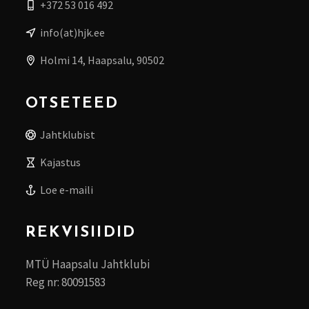
+372 53 016 492
info(at)hjk.ee
Holmi 14, Haapsalu, 90502
OTSETEED
Jahtklubist
Kajastus
Loe e-maili
REKVISIIDID
MTÜ Haapsalu Jahtklubi
Reg nr: 80091583