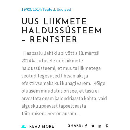
19/03/2024
Teated
,
Uudised
UUS LIIKMETE
HALDUSSÜSTEEM
– RENTSTER
Haapsalu Jahtklubi võttis 18. märtsil
2024 kasutusele uue liikmete
haldussüsteemi, et muuta liikmetega
seotud tegevused lihtsamaks ja
efektiivsemaks kui kunagi varem. Kõige
olulisem muudatus on see, et tasu ei
arvestata enam kalendriaasta kohta, vaid
alguskuupäevast täpselt aasta
täitumiseni. See on ausam
SHARE:
READ MORE