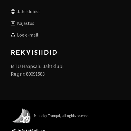
Jahtklubist
Kajastus
Loe e-maili
REKVISIIDID
MTÜ Haapsalu Jahtklubi
Reg nr: 80091583
Made by Trumpit, all rights reserved
info(at)hjk.ee