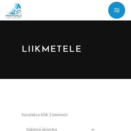
LIIKMETELE
Kuvatakse kõik 3 tulemust
Vaikimisi järjestus