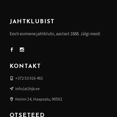
JAHTKLUBIST
Eesti esimene jahtklubi, aastast 1888. Jälgi meid:
KONTAKT
+372 53 016 492
info(at)hjk.ee
Holmi 14, Haapsalu, 90502
OTSETEED