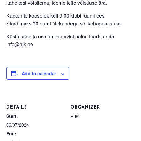
kahekesi võistlema, teeme teile võistluse ära.
Kaptenite koosolek kell 9:00 klubi ruumi ees
Stardimaks 30 eurot ülekandega või kohapeal sulas
Küsimused ja osalemissoovist palun teada anda
info@hjk.ee
Add to calendar
DETAILS
ORGANIZER
Start:
HJK
06/07/2024
End: