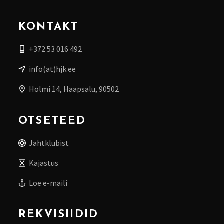
KONTAKT
+372 53 016 492
info(at)hjk.ee
Holmi 14, Haapsalu, 90502
OTSETEED
Jahtklubist
Kajastus
Loe e-maili
REKVISIIDID