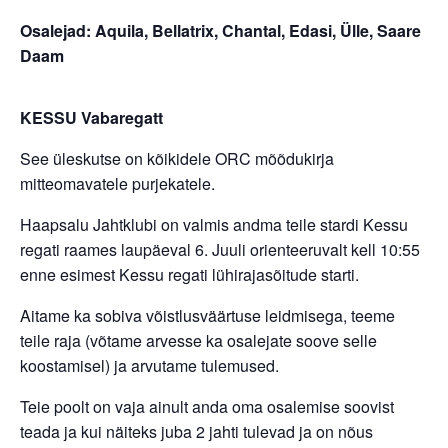
Osalejad: Aquila, Bellatrix, Chantal, Edasi, Ülle, Saare
Daam
KESSU Vabaregatt
See üleskutse on kõikidele ORC mõõdukirja
mitteomavatele purjekatele.
Haapsalu Jahtklubi on valmis andma teile stardi Kessu
regati raames laupäeval 6. Juuli orienteeruvalt kell 10:55
enne esimest Kessu regati lühirajasõitude starti.
Aitame ka sobiva võistlusväärtuse leidmisega, teeme
teile raja (võtame arvesse ka osalejate soove selle
koostamisel) ja arvutame tulemused.
Teie poolt on vaja ainult anda oma osalemise soovist
teada ja kui näiteks juba 2 jahti tulevad ja on nõus