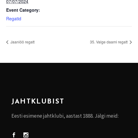
07/07/2024
Event Category:
Regatid
Jaaniöö regatt
35. Valge daami regatt
JAHTKLUBIST
Eesti esimene jahtklubi, aastast 1888. Jälgi meid: