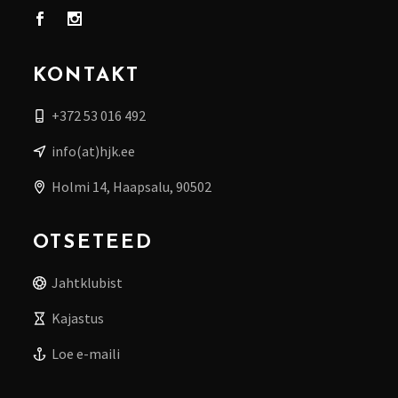
KONTAKT
+372 53 016 492
info(at)hjk.ee
Holmi 14, Haapsalu, 90502
OTSETEED
Jahtklubist
Kajastus
Loe e-maili