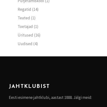
Purjetamiskool
(1)
Regatid
(14)
Teated
(1)
Toetajad
(1)
Üritused
(16)
Uudised
(4)
JAHTKLUBIST
Eesti esimene jahtklubi, aastast 1888. Jälgi meid: