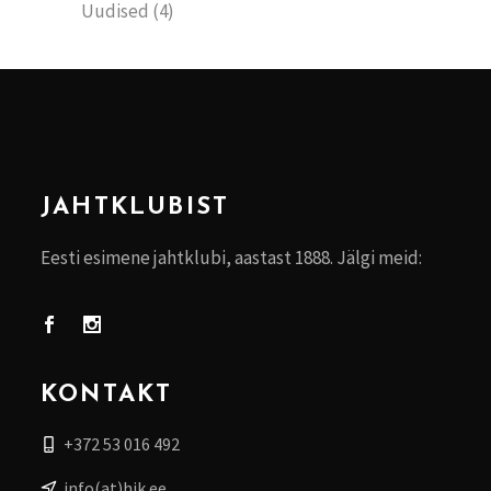
Uudised
(4)
JAHTKLUBIST
Eesti esimene jahtklubi, aastast 1888. Jälgi meid:
KONTAKT
+372 53 016 492
info(at)hjk.ee