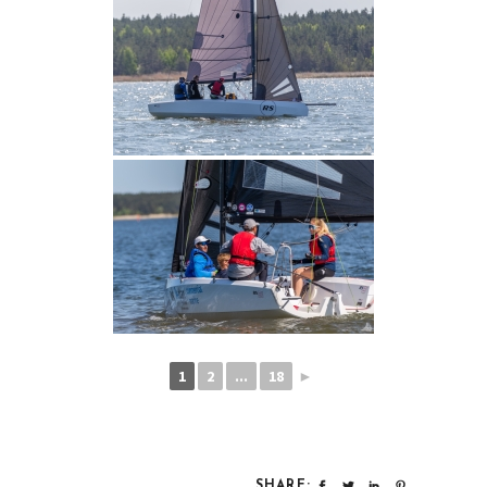
1
2
...
18
►
SHARE: