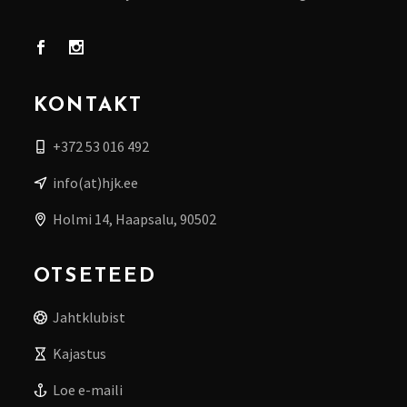
KONTAKT
+372 53 016 492
info(at)hjk.ee
Holmi 14, Haapsalu, 90502
OTSETEED
Jahtklubist
Kajastus
Loe e-maili